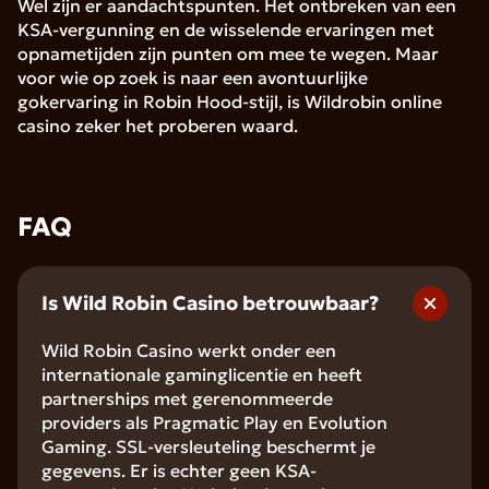
Wel zijn er aandachtspunten. Het ontbreken van een
KSA-vergunning en de wisselende ervaringen met
opnametijden zijn punten om mee te wegen. Maar
voor wie op zoek is naar een avontuurlijke
gokervaring in Robin Hood-stijl, is Wildrobin online
casino zeker het proberen waard.
FAQ
Is Wild Robin Casino betrouwbaar?
Wild Robin Casino werkt onder een
internationale gaminglicentie en heeft
partnerships met gerenommeerde
providers als Pragmatic Play en Evolution
Gaming. SSL-versleuteling beschermt je
gegevens. Er is echter geen KSA-