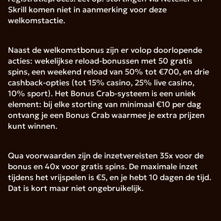
Skrill komen niet in aanmerking voor deze
welkomstactie.
Naast de welkomstbonus zijn er volop doorlopende
acties: wekelijkse reload-bonussen met 50 gratis
spins, een weekend reload van 50% tot €700, en drie
cashback-opties (tot 15% casino, 25% live casino,
10% sport). Het Bonus Crab-systeem is een uniek
element: bij elke storting van minimaal €10 per dag
ontvang je een Bonus Crab waarmee je extra prijzen
kunt winnen.
Qua voorwaarden zijn de inzetvereisten 35x voor de
bonus en 40x voor gratis spins. De maximale inzet
tijdens het vrijspelen is €5, en je hebt 10 dagen de tijd.
Dat is kort maar niet ongebruikelijk.