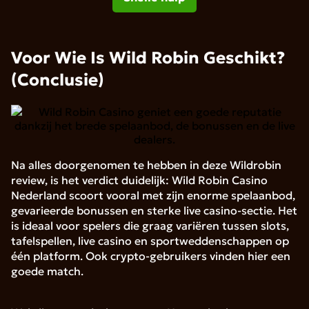
Voor Wie Is Wild Robin Geschikt?
(Conclusie)
Na alles doorgenomen te hebben in deze Wildrobin
review, is het verdict duidelijk: Wild Robin Casino
Nederland scoort vooral met zijn enorme spelaanbod,
gevarieerde bonussen en sterke live casino-sectie. Het
is ideaal voor spelers die graag variëren tussen slots,
tafelspellen, live casino en sportweddenschappen op
één platform. Ook crypto-gebruikers vinden hier een
goede match.