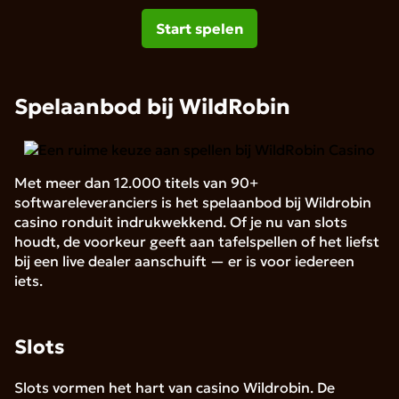
Start spelen
Spelaanbod bij WildRobin
Met meer dan 12.000 titels van 90+
softwareleveranciers is het spelaanbod bij Wildrobin
casino ronduit indrukwekkend. Of je nu van slots
houdt, de voorkeur geeft aan tafelspellen of het liefst
bij een live dealer aanschuift — er is voor iedereen
iets.
Slots
Slots vormen het hart van casino Wildrobin. De