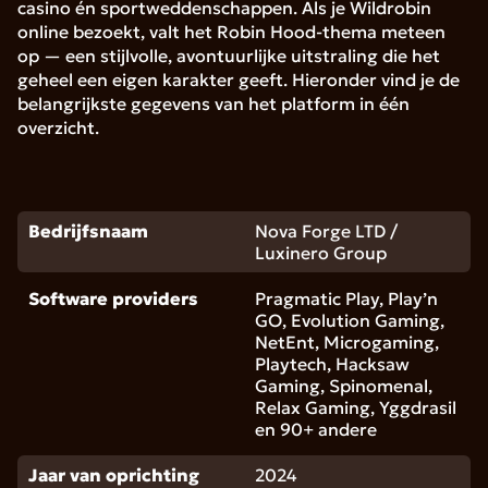
casino én sportweddenschappen. Als je Wildrobin
online bezoekt, valt het Robin Hood-thema meteen
op — een stijlvolle, avontuurlijke uitstraling die het
geheel een eigen karakter geeft. Hieronder vind je de
belangrijkste gegevens van het platform in één
overzicht.
Bedrijfsnaam
Nova Forge LTD /
Luxinero Group
Software providers
Pragmatic Play, Play’n
GO, Evolution Gaming,
NetEnt, Microgaming,
Playtech, Hacksaw
Gaming, Spinomenal,
Relax Gaming, Yggdrasil
en 90+ andere
Jaar van oprichting
2024