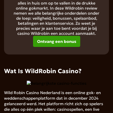
alles in huis om op te vallen in de drukke
online gokmarkt. In deze Wildrobin review
nemen we alle belangrijke onderdelen onder
de loep: veiligheid, bonussen, spelaanbod,
betalingen en klantenservice. Zo weet je
precies waar je aan toe bent voordat je bij
casino Wildrobin een account aanmaakt.
Ontvang een bonus
Wat Is WildRobin Casino?
Wild Robin Casino Nederland is een online gok- en
weddenschappenplatform dat in december 2024
gelanceerd werd. Het platform richt zich op spelers
die alles op één plek willen: casinospellen, een live