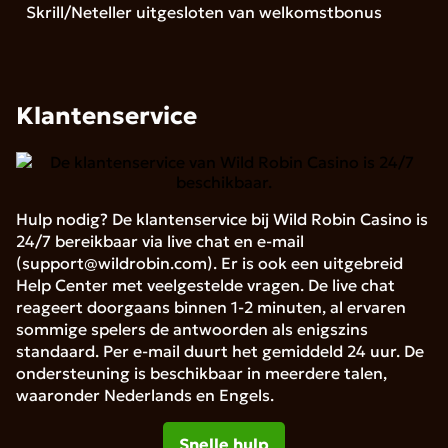
Skrill/Neteller uitgesloten van welkomstbonus
Klantenservice
Hulp nodig? De klantenservice bij Wild Robin Casino is
24/7 bereikbaar via live chat en e-mail
(
support@wildrobin.com
). Er is ook een uitgebreid
Help Center met veelgestelde vragen. De live chat
reageert doorgaans binnen 1-2 minuten, al ervaren
sommige spelers de antwoorden als enigszins
standaard. Per e-mail duurt het gemiddeld 24 uur. De
ondersteuning is beschikbaar in meerdere talen,
waaronder Nederlands en Engels.
Snelle hulp