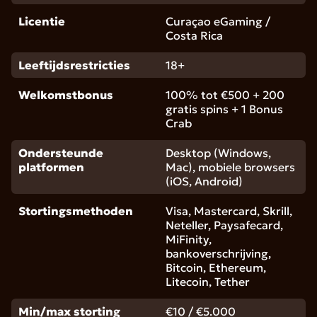
Licentie
Curaçao eGaming /
Costa Rica
Leeftijdsrestricties
18+
Welkomstbonus
100% tot €500 + 200
gratis spins + 1 Bonus
Crab
Ondersteunde
Desktop (Windows,
platformen
Mac), mobiele browsers
(iOS, Android)
Stortingsmethoden
Visa, Mastercard, Skrill,
Neteller, Paysafecard,
MiFinity,
bankoverschrijving,
Bitcoin, Ethereum,
Litecoin, Tether
Min/max storting
€10 / €5.000