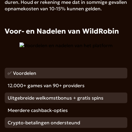
duren. Houd er rekening mee dat in sommige gevallen
opnamekosten van 10-15% kunnen gelden.
Voor- en Nadelen van WildRobin
✅ Voordelen
12.000+ games van 90+ providers
Uitgebreide welkomstbonus + gratis spins
Meerdere cashback-opties
Crypto-betalingen ondersteund