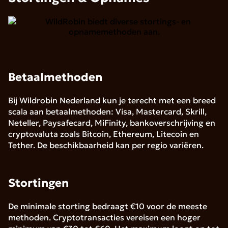
Betaalmethoden
Bij Wildrobin Nederland kun je terecht met een breed
scala aan betaalmethoden: Visa, Mastercard, Skrill,
Neteller, Paysafecard, MiFinity, bankoverschrijving en
cryptovaluta zoals Bitcoin, Ethereum, Litecoin en
Tether. De beschikbaarheid kan per regio variëren.
Stortingen
De minimale storting bedraagt €10 voor de meeste
methoden. Cryptotransacties vereisen een hoger