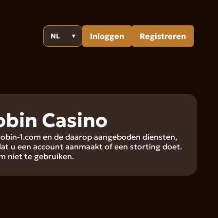
Inloggen
Registreren
1
NL
▾
bin Casino
drobin-1.com en de daarop aangeboden diensten,
t u een account aanmaakt of een storting doet.
m niet te gebruiken.