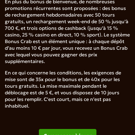
En plus du bonus de bienvenue, de nombreuses
promotions récurrentes sont proposées : des bonus
de rechargement hebdomadaires avec 50 tours
gratuits, un rechargement week-end de 50 % jusqu’à
700 €, et trois options de cashback (jusqu’à 15 %
casino, 25 % casino en direct, 10 % sport). Le système
Bonus Crab est un élément unique : à chaque dépôt
d’au moins 10 € par jour, vous recevez un Bonus Crab
avec lequel vous pouvez gagner des prix
supplémentaires.
En ce qui concerne les conditions, les exigences de
mise sont de 35x pour le bonus et de 40x pour les
tours gratuits. La mise maximale pendant le
déblocage est de 5 €, et vous disposez de 10 jours
pour les remplir. C’est court, mais ce n’est pas
inhabituel.