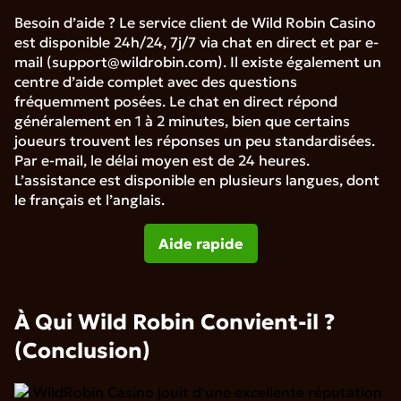
Besoin d’aide ? Le service client de Wild Robin Casino
est disponible 24h/24, 7j/7 via chat en direct et par e-
mail (
support@wildrobin.com
). Il existe également un
centre d’aide complet avec des questions
fréquemment posées. Le chat en direct répond
généralement en 1 à 2 minutes, bien que certains
joueurs trouvent les réponses un peu standardisées.
Par e-mail, le délai moyen est de 24 heures.
L’assistance est disponible en plusieurs langues, dont
le français et l’anglais.
Aide rapide
À Qui Wild Robin Convient-il ?
(Conclusion)