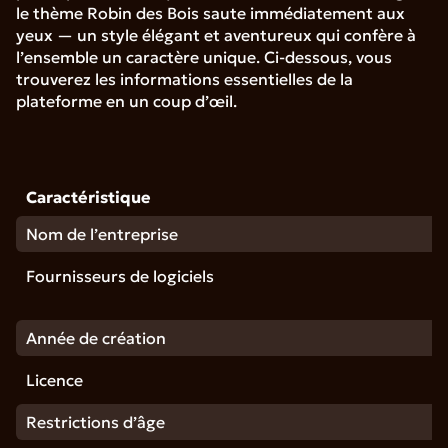
le thème Robin des Bois saute immédiatement aux
yeux — un style élégant et aventureux qui confère à
l’ensemble un caractère unique. Ci-dessous, vous
trouverez les informations essentielles de la
plateforme en un coup d’œil.
Caractéristique
Nom de l’entreprise
Fournisseurs de logiciels
Année de création
Licence
Restrictions d’âge