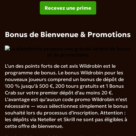
Recevez une prime
Bonus de Bienvenue & Promotions
L’un des points forts de cet avis Wildrobin est le
programme de bonus. Le bonus Wildrobin pour les
nouveaux joueurs comprend un bonus de dépôt de
100 % jusqu’à 500 €, 200 tours gratuits et 1 Bonus
Crab sur votre premier dépôt d’au moins 20 €.
L’avantage est qu’aucun code promo Wildrobin n’est
nécessaire — vous sélectionnez simplement le bonus
souhaité lors du processus d’inscription. Attention :
les dépôts via Neteller et Skrill ne sont pas éligibles à
cette offre de bienvenue.